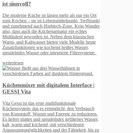
t
r
u