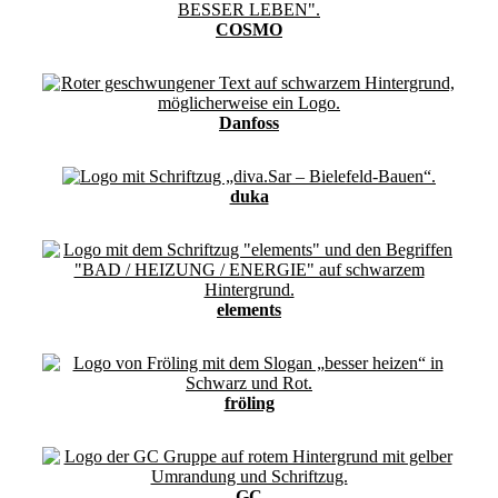
COSMO
Danfoss
duka
elements
fröling
GC