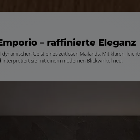
Emporio – r
affinierte Eleganz
und dynamischen Geist eines zeitlosen Mailands. Mit klaren, leic
d interpretiert sie mit einem modernen Blickwinkel neu.