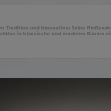
 Tradition und Innovation: Seine fließende
ahtlos in klassische und moderne Räume ei