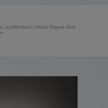
n, schlichten Linien fügen sich
n.