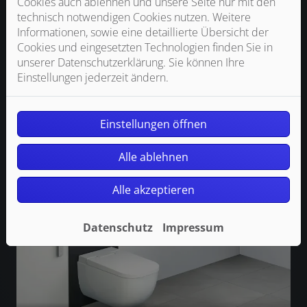
Cookies auch ablehnen und unsere Seite nur mit den
technisch notwendigen Cookies nutzen. Weitere
Informationen, sowie eine detaillierte Übersicht der
Cookies und eingesetzten Technologien finden Sie in
Ideal für die schnelle Sanierung/Nachrüstung
unserer Datenschutzerklärung. Sie können Ihre
Einstellungen jederzeit ändern.
Ohne Unterputzarbeiten
Stromanschluss einfach installiert
Es entsteht kaum Schmutz bei der Installation
Einstellungen öffnen
Wir bieten Ihnen die passende Lösung!
Alle ablehnen
Alle akzeptieren
Datenschutz
Impressum